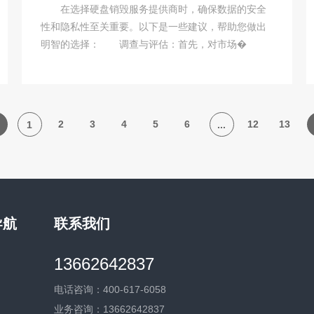
在选择硬盘销毁服务提供商时，确保数据的安全
性和隐私性至关重要。以下是一些建议，帮助您做出
明智的选择： 调查与评估：首先，对市场�
2
3
4
5
6
12
13
1
...
导航
联系我们
13662642837
赠
户
电话咨询：400-617-6058
讯
业务咨询：13662642837